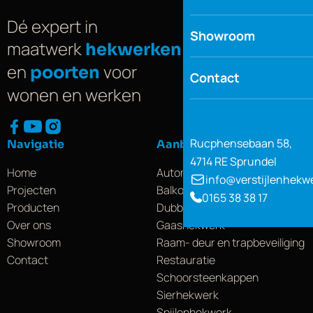
Dé expert in
Showroom
maatwerk
hekwerken
en
voor
poorten
Contact
wonen en werken
Rucphensebaan 58,
Navigatie
Aanbod
4714 RE Sprundel
Home
Automatisering
info@verstijlenhekw
Projecten
Balkonhekwerk
0165 38 38 17
Producten
Dubbelstaafs hekwerk
Over ons
Gaashekwerk
Showroom
Raam- deur en trapbeveiliging
Contact
Restauratie
Schoorsteenkappen
Sierhekwerk
Spijlenhekwerk