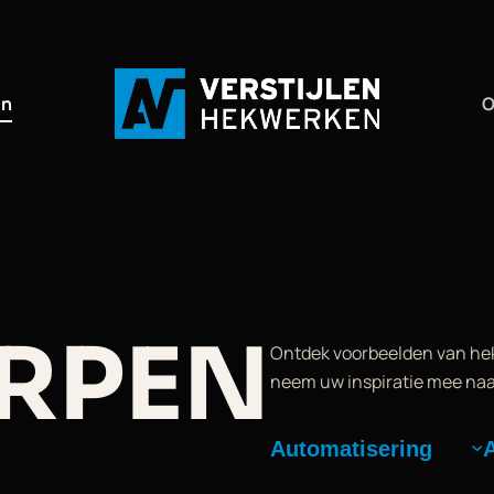
en
O
RPEN
Ontdek voorbeelden van he
neem uw inspiratie mee naa