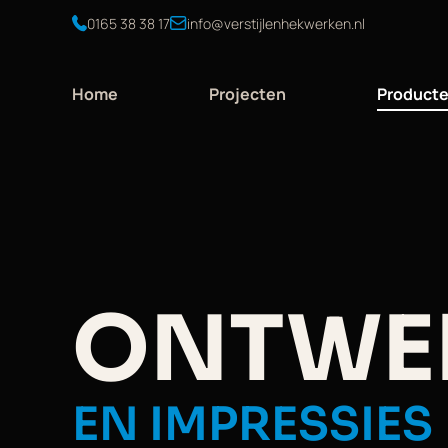
Ga
0165 38 38 17
info@verstijlenhekwerken.nl
naar
de
inhoud
Home
Projecten
Product
ONTWE
EN IMPRESSIES