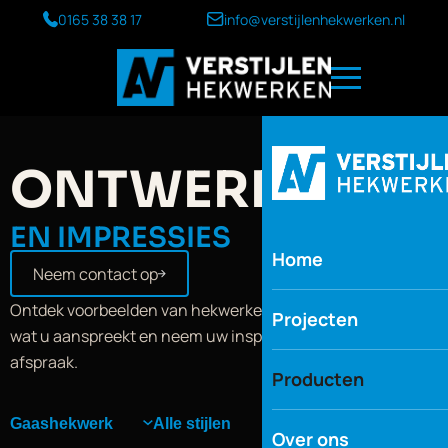
Ga
0165 38 38 17
info@verstijlenhekwerken.nl
naar
de
inhoud
ONTWERPEN
EN IMPRESSIES
Home
Neem contact op
Ontdek voorbeelden van hekwerken en poorten. Bewaar
Projecten
wat u aanspreekt en neem uw inspiratie mee naar de
afspraak.
Producten
Over ons