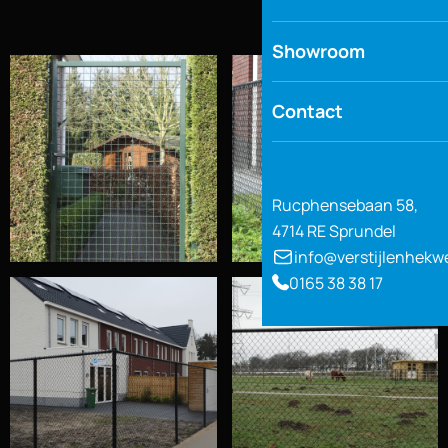
Showroom
Contact
Rucphensebaan 58,
4714 RE Sprundel
info@verstijlenhekw
0165 38 38 17